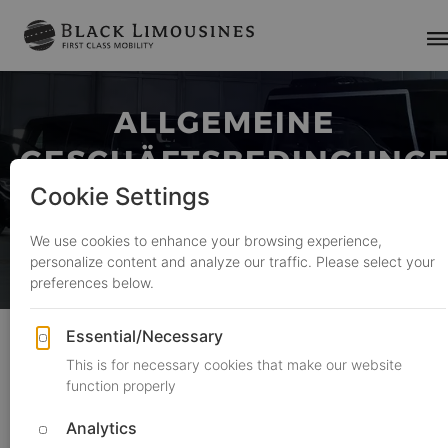
ALLGEMEINE
GESCHÄFTSBEDINGUNG
Limousinenservice
AGB
Alle Preise verstehen sich in