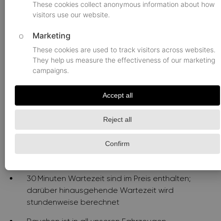
Euro und enthalten die
Mehrwertsteuer (19 %)
Die Mietpreise beinhalten Fahrerservice,
Kraftstoffkosten sowie Park‑ und
Mautgebühren
Die Zahlung kann per Banküberweisung,
Kreditkarte oder bar an den Fahrer erfolgen.
Bei Kreditkartenzahlung werden zusätzlich
4 % des Gesamtbetrags als
Abwicklungspauschale berechnet
Die Mindestmietdauer beträgt zwei Stunden
(ausgenommen Flughafentransfers)
30 Minuten Wartezeit sind im Preis enthalten;
darüber hinausgehende Wartezeit wird
stundenweise berechnet