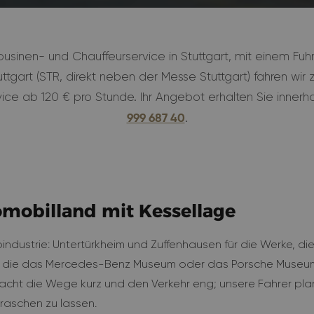
imousinen- und Chauffeurservice in Stuttgart, mit einem F
uttgart (STR, direkt neben der Messe Stuttgart) fahren wir 
ice ab 120 € pro Stunde. Ihr Angebot erhalten Sie innerh
.
999 687 40
omobilland mit Kessellage
industrie: Untertürkheim und Zuffenhausen für die Werke, di
te, die das Mercedes-Benz Museum oder das Porsche Museu
macht die Wege kurz und den Verkehr eng; unsere Fahrer pla
rraschen zu lassen.