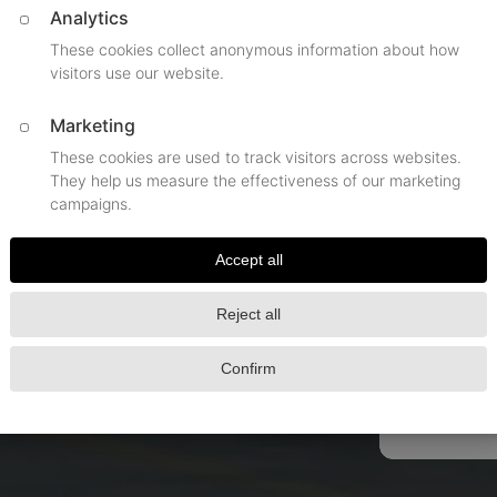
R), Chauffeurservice ab
um die Uhr
ich
★★★★