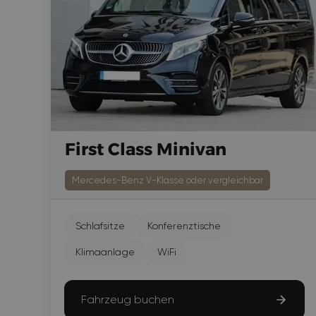
First Class Minivan
Mercedes-Benz V-Klasse oder vergleichbar
Schlafsitze
Konferenztische
Klimaanlage
WiFi
Fahrzeug buchen