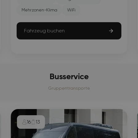
Mehrzonen-Klima
WiFi
Fahrzeug buchen
Busservice
Gruppentransporte
16
13