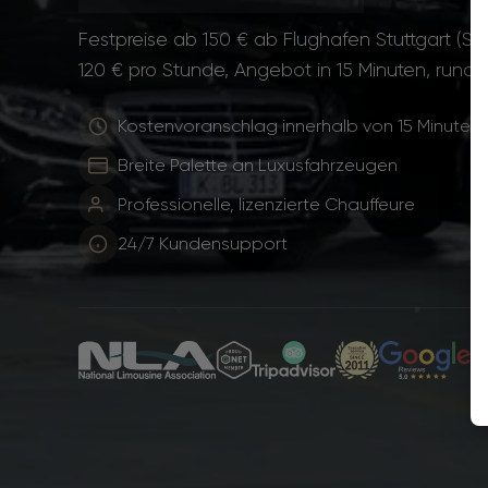
Festpreise ab 150 € ab Flughafen Stuttgart (ST
120 € pro Stunde, Angebot in 15 Minuten, rund 
Kostenvoranschlag innerhalb von 15 Minuten
Breite Palette an Luxusfahrzeugen
Professionelle, lizenzierte Chauffeure
24/7 Kundensupport