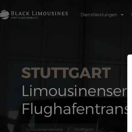
Dienstleistungen
STUTTGART
Limousinenserv
Flughafentrans
Limousinenservice
Stuttgart