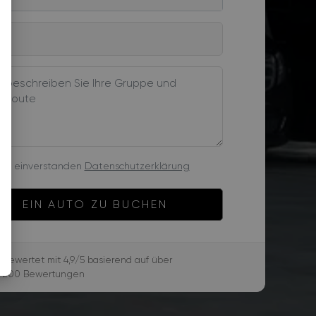
 bin einverstanden
Datenschutzerklärung
EIN AUTO ZU BUCHEN
Bewertet mit 4,9/5 basierend auf über
★
200 Bewertungen