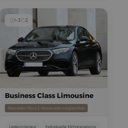
1-3
2
Business Class Limousine
Mercedes-Benz E-Klasse oder vergleichbar
Lederinterieur
Individuelle Klimaregelung