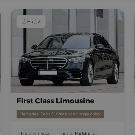
1-3
2
First Class Limousine
Mercedes-Benz S-Klasse oder vergleichbar
Lederinterieur
Langer Radstand