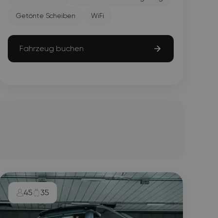
Getönte Scheiben
WiFi
Fahrzeug buchen
45
35