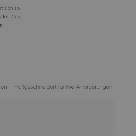
t sich so
tlet-City
en
e
sen – maßgeschneidert für Ihre Anforderungen