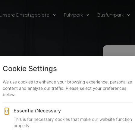
Unsere Einsatzgebiete
Fuhrpark
Busfuhrpark
Erhalt
ice &
fers
+1